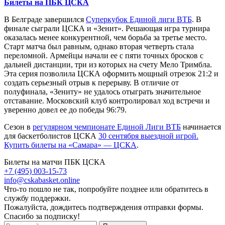
Билеты на ПБК ЦСКА
В Белграде завершился
Суперкубок Единой лиги ВТБ
. В
финале сыграли ЦСКА и «Зенит». Решающая игра турнира
оказалась менее конкурентной, чем борьба за третье место.
Старт матча был равным, однако вторая четверть стала
переломной. Армейцы начали ее с пяти точных бросков с
дальней дистанции, три из которых на счету Мело Тримбла.
Эта серия позволила ЦСКА оформить мощный отрезок 21:2 и
создать серьезный отрыв к перерыву. В отличие от
полуфинала, «Зениту» не удалось отыграть значительное
отставание. Московский клуб контролировал ход встречи и
уверенно довел ее до победы 96:79.
Сезон в
регулярном чемпионате Единой Лиги ВТБ
начинается
для баскетболистов ЦСКА
30 сентября выездной игрой.
Купить билеты на «Самара» — ЦСКА
.
Билеты на матчи ПБК ЦСКА
+7 (495) 003-15-73
info@cskabasket.online
Что-то пошло не так, попробуйте позднее или обратитесь в
службу поддержки.
Пожалуйста, дождитесь подтверждения отправки формы.
Спасибо за подписку!