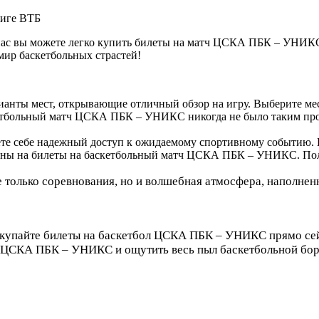
лиге ВТБ
нас вы можете легко купить билеты на матч ЦСКА ПБК – УНИК
мир баскетбольных страстей!
анты мест, открывающие отличный обзор на игру. Выберите мес
кетбольный матч ЦСКА ПБК – УНИКС никогда не было таким пр
ете себе надежный доступ к ожидаемому спортивному событию. 
ны на билеты на баскетбольный матч ЦСКА ПБК – УНИКС. Полу
е только соревнования, но и волшебная атмосфера, наполне
Покупайте билеты на баскетбол ЦСКА ПБК – УНИКС прямо се
а ЦСКА ПБК – УНИКС и ощутить весь пыл баскетбольной бо